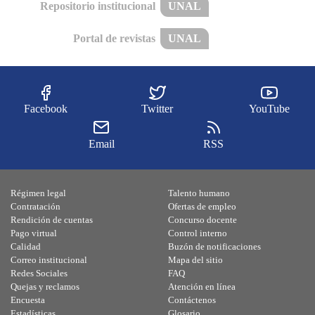
Repositorio institucional
UNAL
Portal de revistas
UNAL
Facebook
Twitter
YouTube
Email
RSS
Régimen legal
Talento humano
Contratación
Ofertas de empleo
Rendición de cuentas
Concurso docente
Pago virtual
Control interno
Calidad
Buzón de notificaciones
Correo institucional
Mapa del sitio
Redes Sociales
FAQ
Quejas y reclamos
Atención en línea
Encuesta
Contáctenos
Estadísticas
Glosario