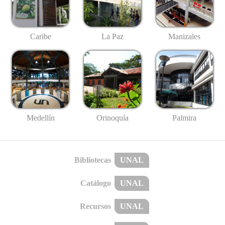
Caribe
La Paz
Manizales
Medellín
Palmira
Orinoquía
Bibliotecas
UNAL
Catálogo
UNAL
Recursos
UNAL