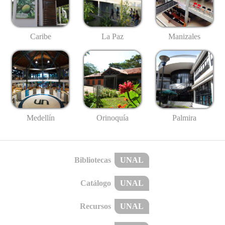
Caribe
La Paz
Manizales
Medellín
Palmira
Orinoquía
Bibliotecas
UNAL
Catálogo
UNAL
Recursos
UNAL