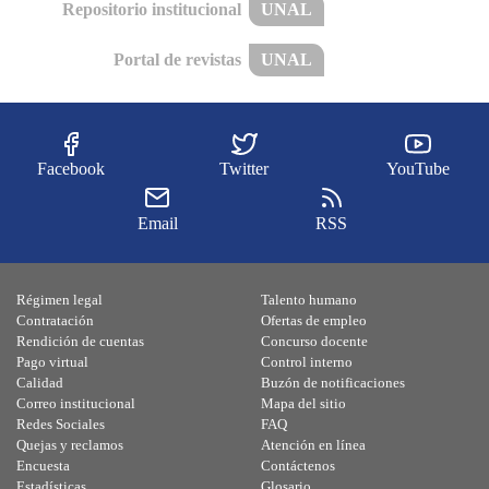
Repositorio institucional
UNAL
Portal de revistas
UNAL
Facebook
Twitter
YouTube
Email
RSS
Régimen legal
Talento humano
Contratación
Ofertas de empleo
Rendición de cuentas
Concurso docente
Pago virtual
Control interno
Calidad
Buzón de notificaciones
Correo institucional
Mapa del sitio
Redes Sociales
FAQ
Quejas y reclamos
Atención en línea
Encuesta
Contáctenos
Estadísticas
Glosario