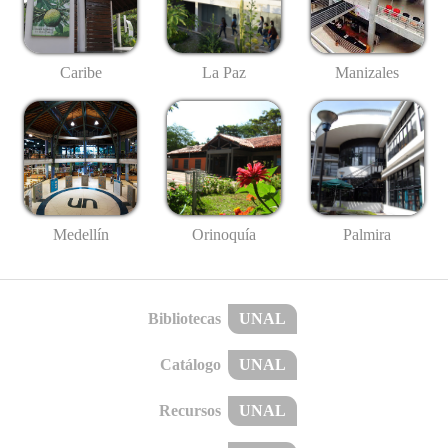
Caribe
La Paz
Manizales
Medellín
Palmira
Orinoquía
Bibliotecas
UNAL
Catálogo
UNAL
Recursos
UNAL