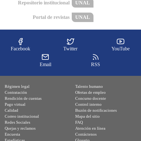
Repositorio institucional
UNAL
Portal de revistas
UNAL
Facebook
Twitter
YouTube
Email
RSS
Régimen legal
Talento humano
Contratación
Ofertas de empleo
Rendición de cuentas
Concurso docente
Pago virtual
Control interno
Calidad
Buzón de notificaciones
Correo institucional
Mapa del sitio
Redes Sociales
FAQ
Quejas y reclamos
Atención en línea
Encuesta
Contáctenos
Estadísticas
Glosario