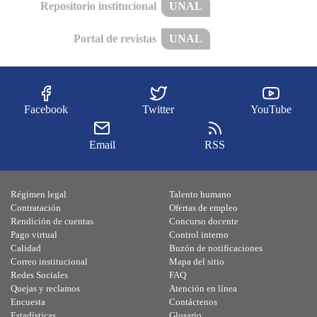
Repositorio institucional
UNAL
Portal de revistas
UNAL
Facebook
Twitter
YouTube
Email
RSS
Régimen legal
Talento humano
Contratación
Ofertas de empleo
Rendición de cuentas
Concurso docente
Pago virtual
Control interno
Calidad
Buzón de notificaciones
Correo institucional
Mapa del sitio
Redes Sociales
FAQ
Quejas y reclamos
Atención en línea
Encuesta
Contáctenos
Estadísticas
Glosario