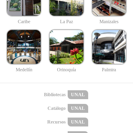
Caribe
La Paz
Manizales
Medellín
Palmira
Orinoquía
Bibliotecas
UNAL
Catálogo
UNAL
Recursos
UNAL