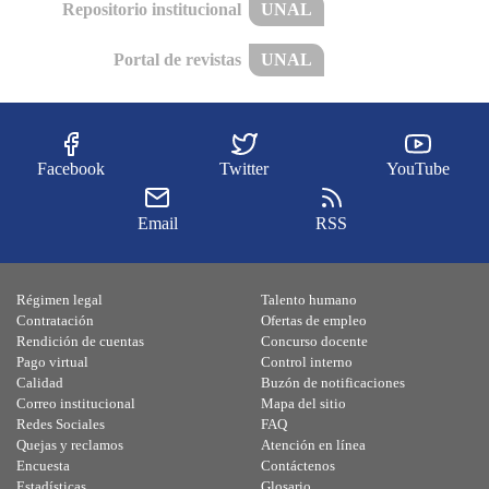
Repositorio institucional
UNAL
Portal de revistas
UNAL
Facebook
Twitter
YouTube
Email
RSS
Régimen legal
Talento humano
Contratación
Ofertas de empleo
Rendición de cuentas
Concurso docente
Pago virtual
Control interno
Calidad
Buzón de notificaciones
Correo institucional
Mapa del sitio
Redes Sociales
FAQ
Quejas y reclamos
Atención en línea
Encuesta
Contáctenos
Estadísticas
Glosario