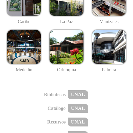
Caribe
La Paz
Manizales
Medellín
Palmira
Orinoquía
Bibliotecas
UNAL
Catálogo
UNAL
Recursos
UNAL