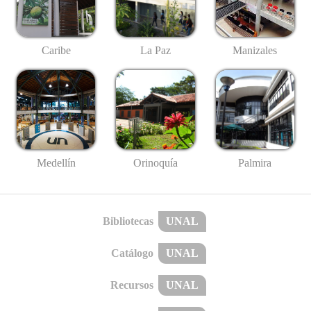
Caribe
La Paz
Manizales
Medellín
Palmira
Orinoquía
Bibliotecas
UNAL
Catálogo
UNAL
Recursos
UNAL