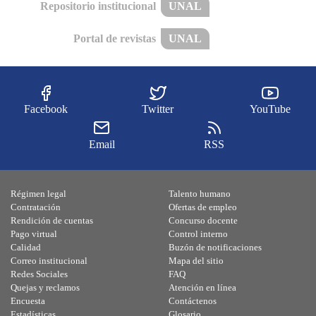
Repositorio institucional
UNAL
Portal de revistas
UNAL
Facebook
Twitter
YouTube
Email
RSS
Régimen legal
Talento humano
Contratación
Ofertas de empleo
Rendición de cuentas
Concurso docente
Pago virtual
Control interno
Calidad
Buzón de notificaciones
Correo institucional
Mapa del sitio
Redes Sociales
FAQ
Quejas y reclamos
Atención en línea
Encuesta
Contáctenos
Estadísticas
Glosario