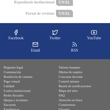
Repositorio institucional
UNAL
Portal de revistas
UNAL
Facebook
Twitter
YouTube
Email
RSS
Régimen legal
Talento humano
Contratación
Ofertas de empleo
Rendición de cuentas
Concurso docente
Pago virtual
Control interno
Calidad
Buzón de notificaciones
Correo institucional
Mapa del sitio
Redes Sociales
FAQ
Quejas y reclamos
Atención en línea
Encuesta
Contáctenos
Estadísticas
Glosario