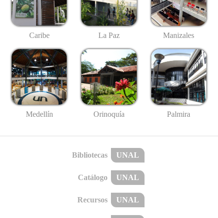
Caribe
La Paz
Manizales
Medellín
Palmira
Orinoquía
Bibliotecas
UNAL
Catálogo
UNAL
Recursos
UNAL