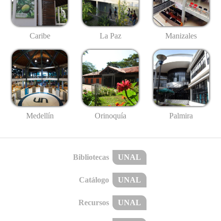
Caribe
La Paz
Manizales
Medellín
Palmira
Orinoquía
Bibliotecas
UNAL
Catálogo
UNAL
Recursos
UNAL