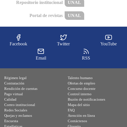
Repositorio institucional
UNAL
Portal de revistas
UNAL
Facebook
Twitter
YouTube
Email
RSS
Régimen legal
Talento humano
Contratación
Ofertas de empleo
Rendición de cuentas
Concurso docente
Pago virtual
Control interno
Calidad
Buzón de notificaciones
Correo institucional
Mapa del sitio
Redes Sociales
FAQ
Quejas y reclamos
Atención en línea
Encuesta
Contáctenos
Estadísticas
Glosario