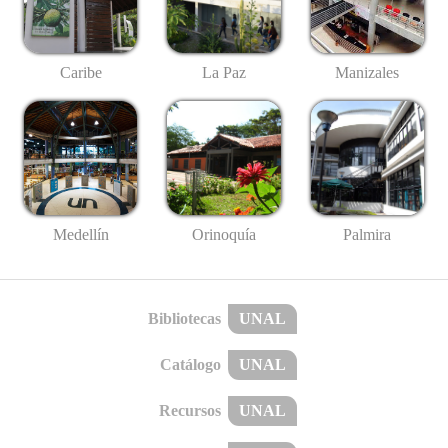
Caribe
La Paz
Manizales
Medellín
Palmira
Orinoquía
Bibliotecas
UNAL
Catálogo
UNAL
Recursos
UNAL