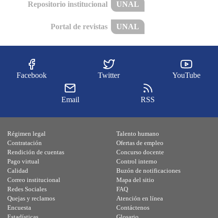
Repositorio institucional
UNAL
Portal de revistas
UNAL
Facebook
Twitter
YouTube
Email
RSS
Régimen legal
Talento humano
Contratación
Ofertas de empleo
Rendición de cuentas
Concurso docente
Pago virtual
Control interno
Calidad
Buzón de notificaciones
Correo institucional
Mapa del sitio
Redes Sociales
FAQ
Quejas y reclamos
Atención en línea
Encuesta
Contáctenos
Estadísticas
Glosario