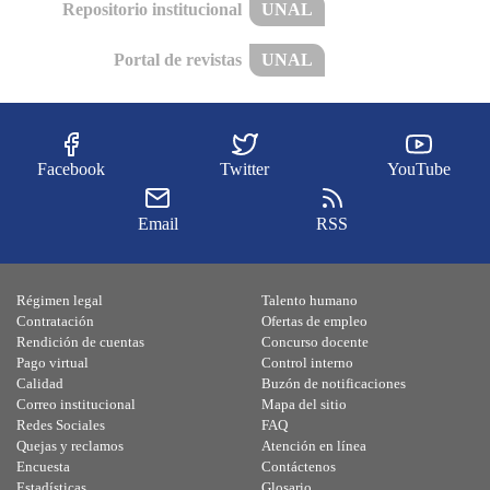
Repositorio institucional
UNAL
Portal de revistas
UNAL
Facebook
Twitter
YouTube
Email
RSS
Régimen legal
Talento humano
Contratación
Ofertas de empleo
Rendición de cuentas
Concurso docente
Pago virtual
Control interno
Calidad
Buzón de notificaciones
Correo institucional
Mapa del sitio
Redes Sociales
FAQ
Quejas y reclamos
Atención en línea
Encuesta
Contáctenos
Estadísticas
Glosario