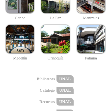
Caribe
La Paz
Manizales
Medellín
Palmira
Orinoquía
Bibliotecas
UNAL
Catálogo
UNAL
Recursos
UNAL