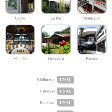
Caribe
La Paz
Manizales
Medellín
Palmira
Orinoquía
Bibliotecas
UNAL
Catálogo
UNAL
Recursos
UNAL