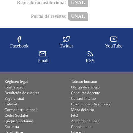
Repositorio institucional
UNAL
Portal de revistas
UNAL
Facebook
Twitter
YouTube
Email
RSS
Régimen legal
Talento humano
Contratación
Ofertas de empleo
Rendición de cuentas
Concurso docente
Pago virtual
Control interno
Calidad
Buzón de notificaciones
Correo institucional
Mapa del sitio
Redes Sociales
FAQ
Quejas y reclamos
Atención en línea
Encuesta
Contáctenos
Estadísticas
Glosario