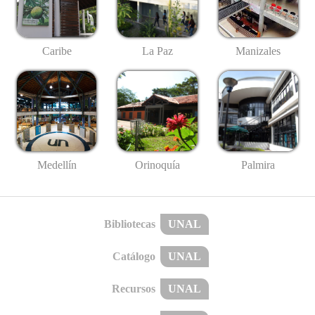
Caribe
La Paz
Manizales
Medellín
Palmira
Orinoquía
Bibliotecas
UNAL
Catálogo
UNAL
Recursos
UNAL