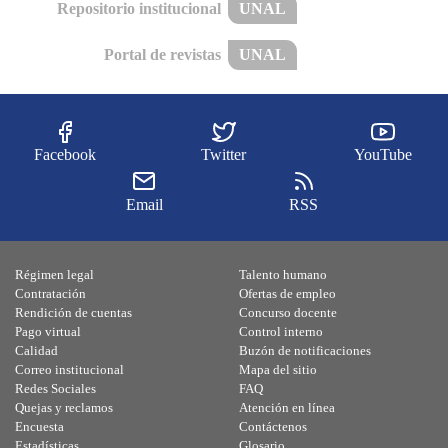
Repositorio institucional
UNAL
Portal de revistas
UNAL
Facebook
Twitter
YouTube
Email
RSS
Régimen legal
Talento humano
Contratación
Ofertas de empleo
Rendición de cuentas
Concurso docente
Pago virtual
Control interno
Calidad
Buzón de notificaciones
Correo institucional
Mapa del sitio
Redes Sociales
FAQ
Quejas y reclamos
Atención en línea
Encuesta
Contáctenos
Estadísticas
Glosario