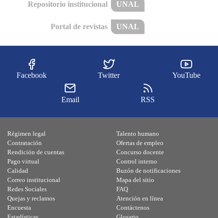
Repositorio institucional
UNAL
Portal de revistas
UNAL
Facebook
Twitter
YouTube
Email
RSS
Régimen legal
Talento humano
Contratación
Ofertas de empleo
Rendición de cuentas
Concurso docente
Pago virtual
Control interno
Calidad
Buzón de notificaciones
Correo institucional
Mapa del sitio
Redes Sociales
FAQ
Quejas y reclamos
Atención en línea
Encuesta
Contáctenos
Estadísticas
Glosario