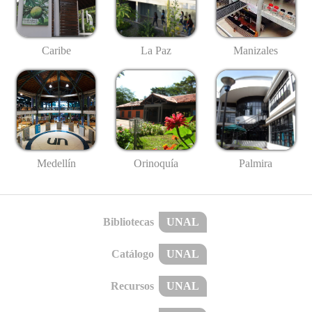
Caribe
La Paz
Manizales
Medellín
Palmira
Orinoquía
Bibliotecas
UNAL
Catálogo
UNAL
Recursos
UNAL