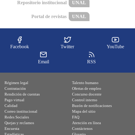
Repositorio institucional
UNAL
Portal de revistas
UNAL
Facebook
Twitter
YouTube
Email
RSS
Régimen legal
Talento humano
Contratación
Ofertas de empleo
Rendición de cuentas
Concurso docente
Pago virtual
Control interno
Calidad
Buzón de notificaciones
Correo institucional
Mapa del sitio
Redes Sociales
FAQ
Quejas y reclamos
Atención en línea
Encuesta
Contáctenos
Estadísticas
Glosario