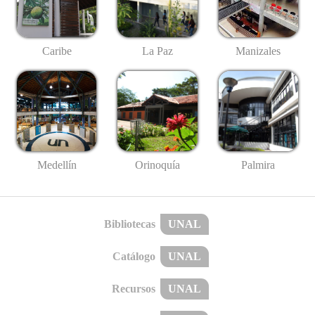
Caribe
La Paz
Manizales
Medellín
Palmira
Orinoquía
Bibliotecas
UNAL
Catálogo
UNAL
Recursos
UNAL