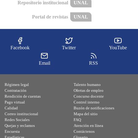
Repositorio institucional
UNAL
Portal de revistas
UNAL
Facebook
Twitter
YouTube
Email
RSS
Régimen legal
Talento humano
Contratación
Ofertas de empleo
Rendición de cuentas
Concurso docente
Pago virtual
Control interno
Calidad
Buzón de notificaciones
Correo institucional
Mapa del sitio
Redes Sociales
FAQ
Quejas y reclamos
Atención en línea
Encuesta
Contáctenos
Estadísticas
Glosario