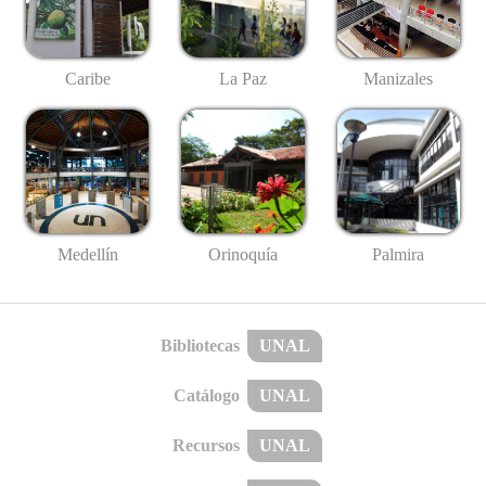
Caribe
La Paz
Manizales
Medellín
Palmira
Orinoquía
Bibliotecas
UNAL
Catálogo
UNAL
Recursos
UNAL