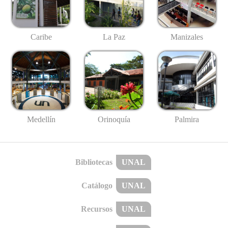
Caribe
La Paz
Manizales
Medellín
Palmira
Orinoquía
Bibliotecas
UNAL
Catálogo
UNAL
Recursos
UNAL