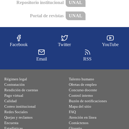
Repositorio institucional
UNAL
Portal de revistas
UNAL
Facebook
Twitter
YouTube
Email
RSS
Régimen legal
Talento humano
Contratación
Ofertas de empleo
Rendición de cuentas
Concurso docente
Pago virtual
Control interno
Calidad
Buzón de notificaciones
Correo institucional
Mapa del sitio
Redes Sociales
FAQ
Quejas y reclamos
Atención en línea
Encuesta
Contáctenos
Estadísticas
Glosario