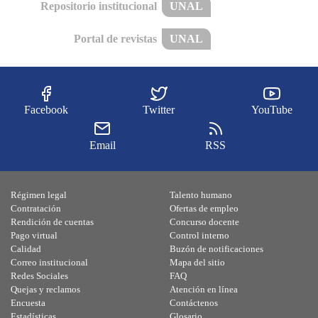
Repositorio institucional
UNAL
Portal de revistas
UNAL
Facebook
Twitter
YouTube
Email
RSS
Régimen legal
Talento humano
Contratación
Ofertas de empleo
Rendición de cuentas
Concurso docente
Pago virtual
Control interno
Calidad
Buzón de notificaciones
Correo institucional
Mapa del sitio
Redes Sociales
FAQ
Quejas y reclamos
Atención en línea
Encuesta
Contáctenos
Estadísticas
Glosario