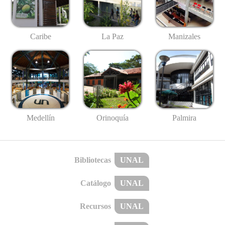
Caribe
La Paz
Manizales
Medellín
Palmira
Orinoquía
Bibliotecas
UNAL
Catálogo
UNAL
Recursos
UNAL