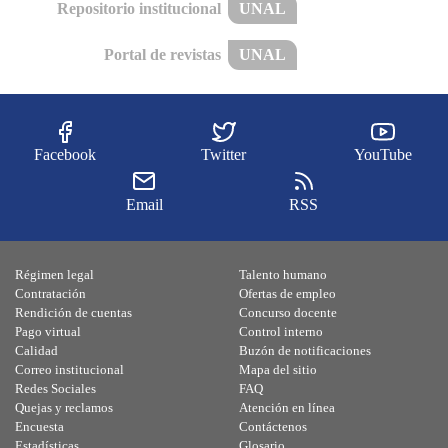
Repositorio institucional
UNAL
Portal de revistas
UNAL
Facebook
Twitter
YouTube
Email
RSS
Régimen legal
Talento humano
Contratación
Ofertas de empleo
Rendición de cuentas
Concurso docente
Pago virtual
Control interno
Calidad
Buzón de notificaciones
Correo institucional
Mapa del sitio
Redes Sociales
FAQ
Quejas y reclamos
Atención en línea
Encuesta
Contáctenos
Estadísticas
Glosario