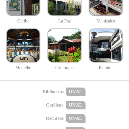
Caribe
La Paz
Manizales
Medellín
Palmira
Orinoquía
Bibliotecas
UNAL
Catálogo
UNAL
Recursos
UNAL