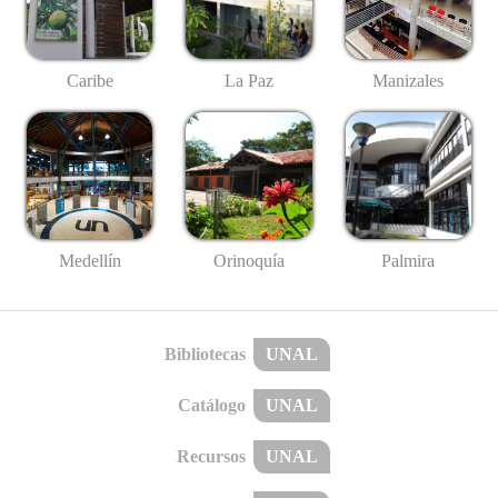
Caribe
La Paz
Manizales
Medellín
Palmira
Orinoquía
Bibliotecas
UNAL
Catálogo
UNAL
Recursos
UNAL