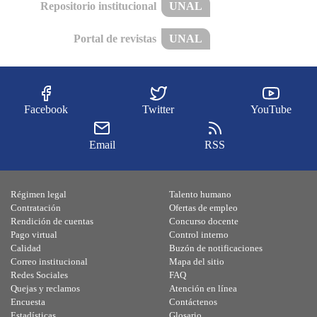
Repositorio institucional
UNAL
Portal de revistas
UNAL
Facebook
Twitter
YouTube
Email
RSS
Régimen legal
Talento humano
Contratación
Ofertas de empleo
Rendición de cuentas
Concurso docente
Pago virtual
Control interno
Calidad
Buzón de notificaciones
Correo institucional
Mapa del sitio
Redes Sociales
FAQ
Quejas y reclamos
Atención en línea
Encuesta
Contáctenos
Estadísticas
Glosario