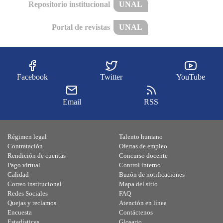
Repositorio institucional
UNAL
Portal de revistas
UNAL
Facebook
Twitter
YouTube
Email
RSS
Régimen legal
Talento humano
Contratación
Ofertas de empleo
Rendición de cuentas
Concurso docente
Pago virtual
Control interno
Calidad
Buzón de notificaciones
Correo institucional
Mapa del sitio
Redes Sociales
FAQ
Quejas y reclamos
Atención en línea
Encuesta
Contáctenos
Estadísticas
Glosario