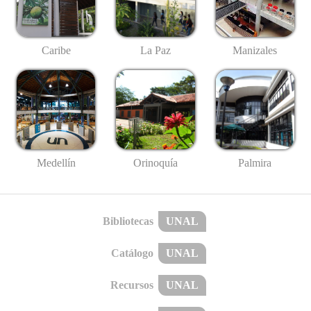
Caribe
La Paz
Manizales
Medellín
Palmira
Orinoquía
Bibliotecas
UNAL
Catálogo
UNAL
Recursos
UNAL