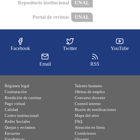
Repositorio institucional
UNAL
Portal de revistas
UNAL
Facebook
Twitter
YouTube
Email
RSS
Régimen legal
Talento humano
Contratación
Ofertas de empleo
Rendición de cuentas
Concurso docente
Pago virtual
Control interno
Calidad
Buzón de notificaciones
Correo institucional
Mapa del sitio
Redes Sociales
FAQ
Quejas y reclamos
Atención en línea
Encuesta
Contáctenos
Estadísticas
Glosario