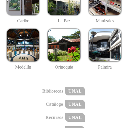
Caribe
La Paz
Manizales
Medellín
Palmira
Orinoquía
Bibliotecas
UNAL
Catálogo
UNAL
Recursos
UNAL