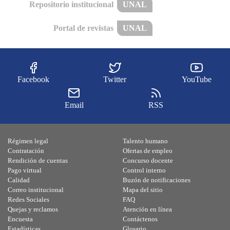
Repositorio institucional
UNAL
Portal de revistas
UNAL
Facebook
Twitter
YouTube
Email
RSS
Régimen legal
Talento humano
Contratación
Ofertas de empleo
Rendición de cuentas
Concurso docente
Pago virtual
Control interno
Calidad
Buzón de notificaciones
Correo institucional
Mapa del sitio
Redes Sociales
FAQ
Quejas y reclamos
Atención en línea
Encuesta
Contáctenos
Estadísticas
Glosario