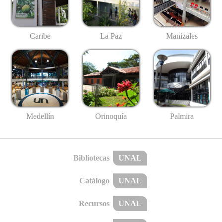
Caribe
La Paz
Manizales
Medellín
Palmira
Orinoquía
Bibliotecas
UNAL
Catálogo
UNAL
Recursos
UNAL