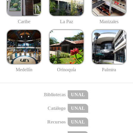
Caribe
La Paz
Manizales
Medellín
Palmira
Orinoquía
Bibliotecas
UNAL
Catálogo
UNAL
Recursos
UNAL