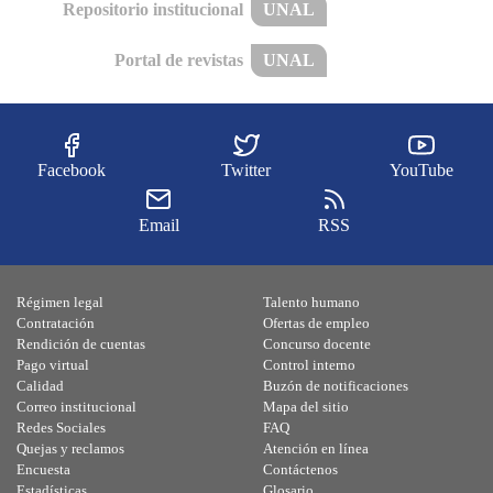
Repositorio institucional
UNAL
Portal de revistas
UNAL
Facebook
Twitter
YouTube
Email
RSS
Régimen legal
Talento humano
Contratación
Ofertas de empleo
Rendición de cuentas
Concurso docente
Pago virtual
Control interno
Calidad
Buzón de notificaciones
Correo institucional
Mapa del sitio
Redes Sociales
FAQ
Quejas y reclamos
Atención en línea
Encuesta
Contáctenos
Estadísticas
Glosario