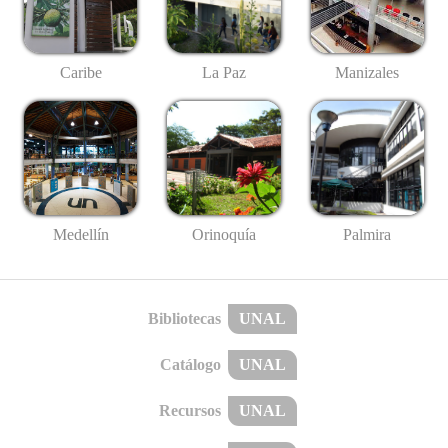
Caribe
La Paz
Manizales
Medellín
Palmira
Orinoquía
Bibliotecas
UNAL
Catálogo
UNAL
Recursos
UNAL