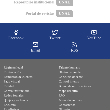
Repositorio institucional
UNAL
Portal de revistas
UNAL
Facebook
Twitter
YouTube
Email
RSS
Régimen legal
Talento humano
Contratación
Ofertas de empleo
Rendición de cuentas
Concurso docente
Pago virtual
Control interno
Calidad
Buzón de notificaciones
Correo institucional
Mapa del sitio
Redes Sociales
FAQ
Quejas y reclamos
Atención en línea
Encuesta
Contáctenos
Estadísticas
Glosario