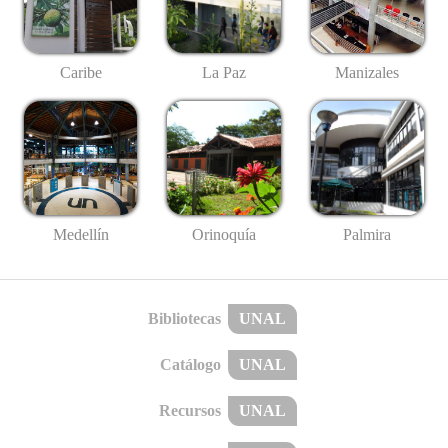
Caribe
La Paz
Manizales
Medellín
Palmira
Orinoquía
Bibliotecas
UNAL
Catálogo
UNAL
Recursos
UNAL