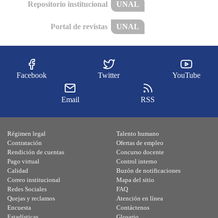
Repositorio institucional
UNAL
Portal de revistas
UNAL
Facebook
Twitter
YouTube
Email
RSS
Régimen legal
Talento humano
Contratación
Ofertas de empleo
Rendición de cuentas
Concurso docente
Pago virtual
Control interno
Calidad
Buzón de notificaciones
Correo institucional
Mapa del sitio
Redes Sociales
FAQ
Quejas y reclamos
Atención en línea
Encuesta
Contáctenos
Estadísticas
Glosario