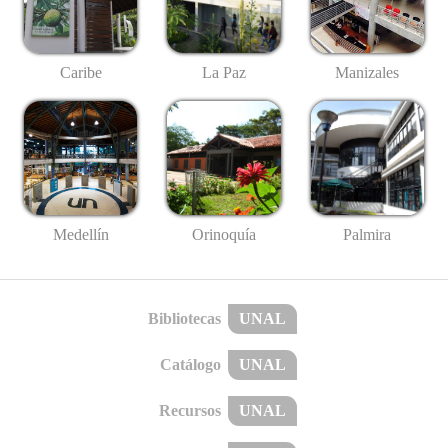
Caribe
La Paz
Manizales
Medellín
Palmira
Orinoquía
Bibliotecas
UNAL
Catálogo
UNAL
Recursos
UNAL