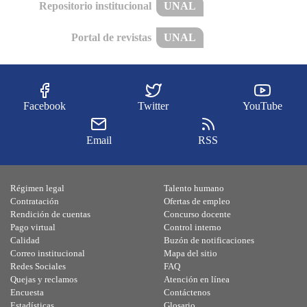
Repositorio institucional
UNAL
Portal de revistas
UNAL
Facebook
Twitter
YouTube
Email
RSS
Régimen legal
Talento humano
Contratación
Ofertas de empleo
Rendición de cuentas
Concurso docente
Pago virtual
Control interno
Calidad
Buzón de notificaciones
Correo institucional
Mapa del sitio
Redes Sociales
FAQ
Quejas y reclamos
Atención en línea
Encuesta
Contáctenos
Estadísticas
Glosario