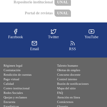
Repositorio institucional
UNAL
Portal de revistas
UNAL
Facebook
Twitter
YouTube
Email
RSS
Régimen legal
Talento humano
Contratación
Ofertas de empleo
Rendición de cuentas
Concurso docente
Pago virtual
Control interno
Calidad
Buzón de notificaciones
Correo institucional
Mapa del sitio
Redes Sociales
FAQ
Quejas y reclamos
Atención en línea
Encuesta
Contáctenos
Estadísticas
Glosario