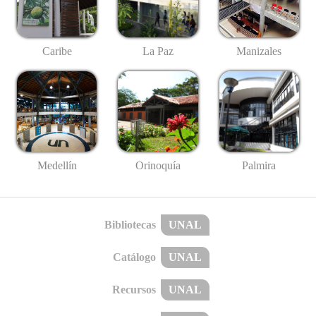
Caribe
La Paz
Manizales
Medellín
Palmira
Orinoquía
Bibliotecas
UNAL
Catálogo
UNAL
Recursos
UNAL