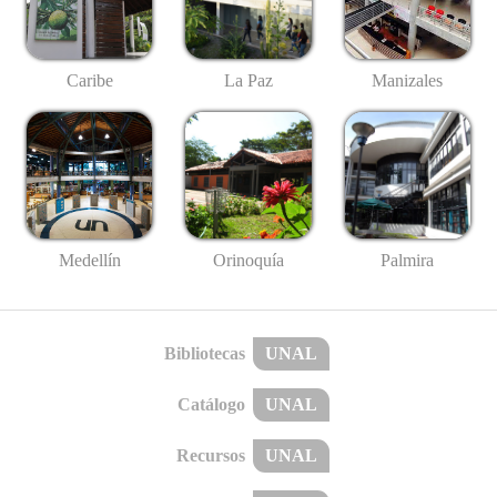
Caribe
La Paz
Manizales
Medellín
Palmira
Orinoquía
Bibliotecas
UNAL
Catálogo
UNAL
Recursos
UNAL