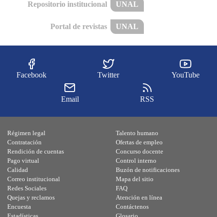
Repositorio institucional
UNAL
Portal de revistas
UNAL
Facebook
Twitter
YouTube
Email
RSS
Régimen legal
Talento humano
Contratación
Ofertas de empleo
Rendición de cuentas
Concurso docente
Pago virtual
Control interno
Calidad
Buzón de notificaciones
Correo institucional
Mapa del sitio
Redes Sociales
FAQ
Quejas y reclamos
Atención en línea
Encuesta
Contáctenos
Estadísticas
Glosario