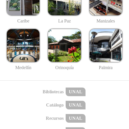
Caribe
La Paz
Manizales
Medellín
Palmira
Orinoquía
Bibliotecas
UNAL
Catálogo
UNAL
Recursos
UNAL