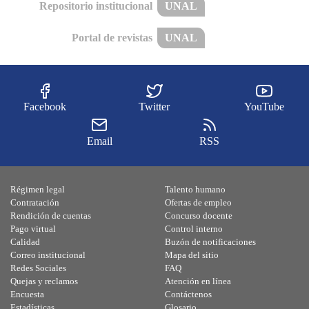
Repositorio institucional
UNAL
Portal de revistas
UNAL
Facebook
Twitter
YouTube
Email
RSS
Régimen legal
Talento humano
Contratación
Ofertas de empleo
Rendición de cuentas
Concurso docente
Pago virtual
Control interno
Calidad
Buzón de notificaciones
Correo institucional
Mapa del sitio
Redes Sociales
FAQ
Quejas y reclamos
Atención en línea
Encuesta
Contáctenos
Estadísticas
Glosario