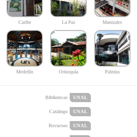
Caribe
La Paz
Manizales
Medellín
Palmira
Orinoquía
Bibliotecas
UNAL
Catálogo
UNAL
Recursos
UNAL