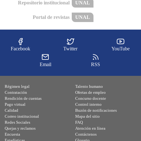
Repositorio institucional
UNAL
Portal de revistas
UNAL
Facebook
Twitter
YouTube
Email
RSS
Régimen legal
Talento humano
Contratación
Ofertas de empleo
Rendición de cuentas
Concurso docente
Pago virtual
Control interno
Calidad
Buzón de notificaciones
Correo institucional
Mapa del sitio
Redes Sociales
FAQ
Quejas y reclamos
Atención en línea
Encuesta
Contáctenos
Estadísticas
Glosario