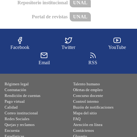
Repositorio institucional
UNAL
Portal de revistas
UNAL
Facebook
Twitter
YouTube
Email
RSS
Régimen legal
Talento humano
Contratación
Ofertas de empleo
Rendición de cuentas
Concurso docente
Pago virtual
Control interno
Calidad
Buzón de notificaciones
Correo institucional
Mapa del sitio
Redes Sociales
FAQ
Quejas y reclamos
Atención en línea
Encuesta
Contáctenos
Estadísticas
Glosario