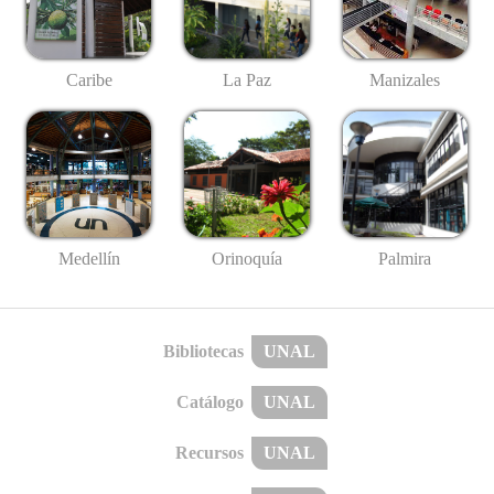
Caribe
La Paz
Manizales
Medellín
Palmira
Orinoquía
Bibliotecas
UNAL
Catálogo
UNAL
Recursos
UNAL