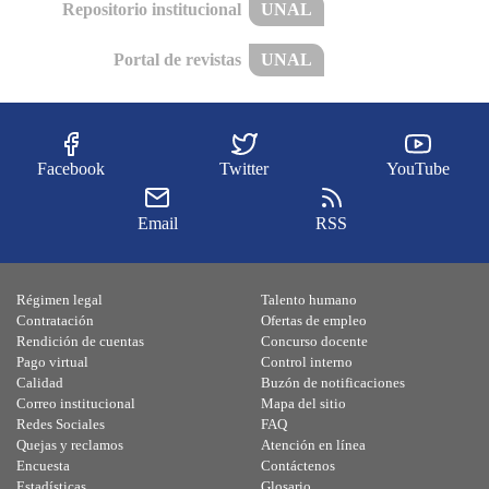
Repositorio institucional
UNAL
Portal de revistas
UNAL
Facebook
Twitter
YouTube
Email
RSS
Régimen legal
Talento humano
Contratación
Ofertas de empleo
Rendición de cuentas
Concurso docente
Pago virtual
Control interno
Calidad
Buzón de notificaciones
Correo institucional
Mapa del sitio
Redes Sociales
FAQ
Quejas y reclamos
Atención en línea
Encuesta
Contáctenos
Estadísticas
Glosario