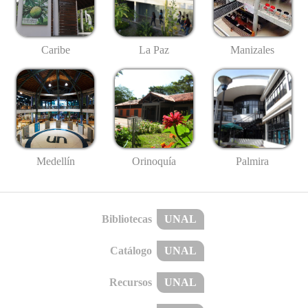
Caribe
La Paz
Manizales
Medellín
Palmira
Orinoquía
Bibliotecas
UNAL
Catálogo
UNAL
Recursos
UNAL