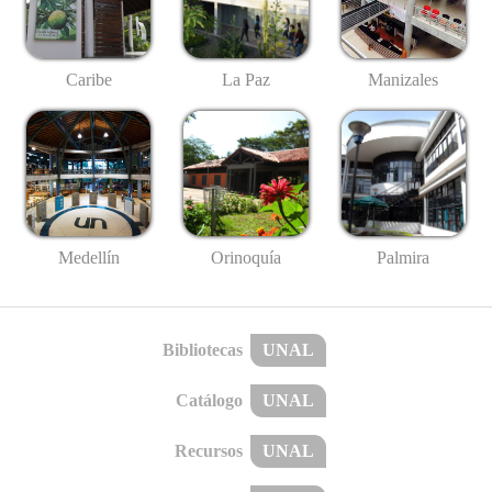
Caribe
La Paz
Manizales
Medellín
Palmira
Orinoquía
Bibliotecas
UNAL
Catálogo
UNAL
Recursos
UNAL