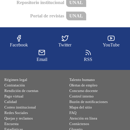
Repositorio institucional
UNAL
Portal de revistas
UNAL
Facebook
Twitter
YouTube
Email
RSS
Régimen legal
Talento humano
Contratación
Ofertas de empleo
Rendición de cuentas
Concurso docente
Pago virtual
Control interno
Calidad
Buzón de notificaciones
Correo institucional
Mapa del sitio
Redes Sociales
FAQ
Quejas y reclamos
Atención en línea
Encuesta
Contáctenos
Estadísticas
Glosario