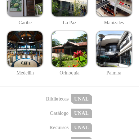
Caribe
La Paz
Manizales
Medellín
Palmira
Orinoquía
Bibliotecas
UNAL
Catálogo
UNAL
Recursos
UNAL