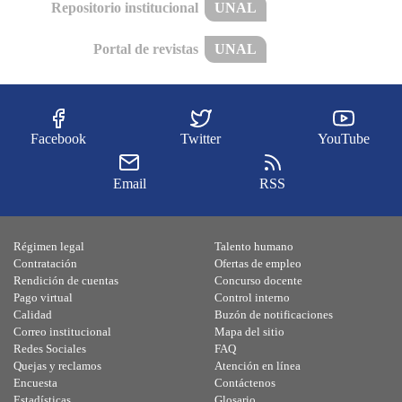
Repositorio institucional
UNAL
Portal de revistas
UNAL
Facebook
Twitter
YouTube
Email
RSS
Régimen legal
Talento humano
Contratación
Ofertas de empleo
Rendición de cuentas
Concurso docente
Pago virtual
Control interno
Calidad
Buzón de notificaciones
Correo institucional
Mapa del sitio
Redes Sociales
FAQ
Quejas y reclamos
Atención en línea
Encuesta
Contáctenos
Estadísticas
Glosario