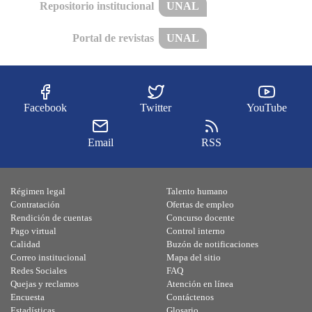
Repositorio institucional
UNAL
Portal de revistas
UNAL
Facebook
Twitter
YouTube
Email
RSS
Régimen legal
Talento humano
Contratación
Ofertas de empleo
Rendición de cuentas
Concurso docente
Pago virtual
Control interno
Calidad
Buzón de notificaciones
Correo institucional
Mapa del sitio
Redes Sociales
FAQ
Quejas y reclamos
Atención en línea
Encuesta
Contáctenos
Estadísticas
Glosario