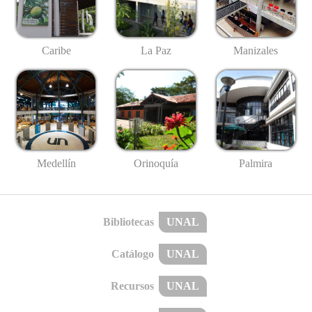
Caribe
La Paz
Manizales
Medellín
Palmira
Orinoquía
Bibliotecas
UNAL
Catálogo
UNAL
Recursos
UNAL