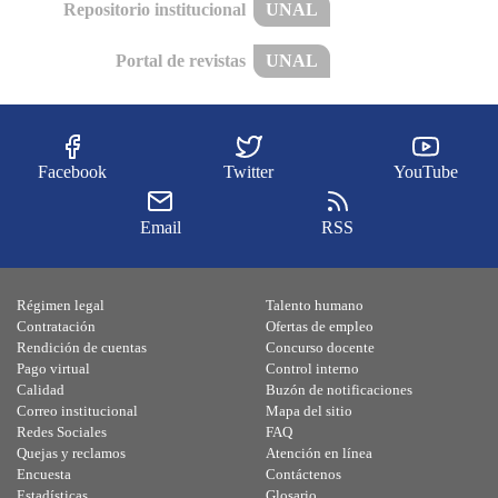
Repositorio institucional
UNAL
Portal de revistas
UNAL
Facebook
Twitter
YouTube
Email
RSS
Régimen legal
Talento humano
Contratación
Ofertas de empleo
Rendición de cuentas
Concurso docente
Pago virtual
Control interno
Calidad
Buzón de notificaciones
Correo institucional
Mapa del sitio
Redes Sociales
FAQ
Quejas y reclamos
Atención en línea
Encuesta
Contáctenos
Estadísticas
Glosario