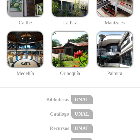
Caribe
La Paz
Manizales
Medellín
Palmira
Orinoquía
Bibliotecas
UNAL
Catálogo
UNAL
Recursos
UNAL