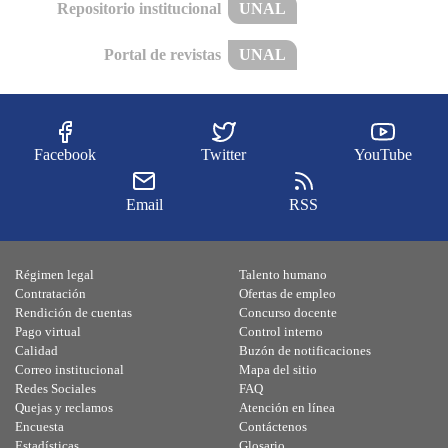
Repositorio institucional
UNAL
Portal de revistas
UNAL
Facebook
Twitter
YouTube
Email
RSS
Régimen legal
Talento humano
Contratación
Ofertas de empleo
Rendición de cuentas
Concurso docente
Pago virtual
Control interno
Calidad
Buzón de notificaciones
Correo institucional
Mapa del sitio
Redes Sociales
FAQ
Quejas y reclamos
Atención en línea
Encuesta
Contáctenos
Estadísticas
Glosario