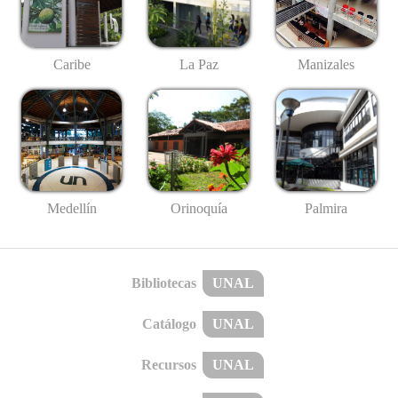
Caribe
La Paz
Manizales
Medellín
Palmira
Orinoquía
Bibliotecas
UNAL
Catálogo
UNAL
Recursos
UNAL