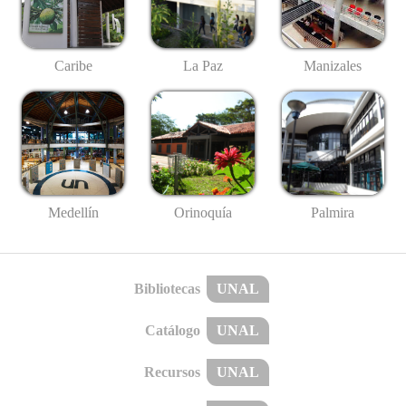
Caribe
La Paz
Manizales
Medellín
Palmira
Orinoquía
Bibliotecas
UNAL
Catálogo
UNAL
Recursos
UNAL