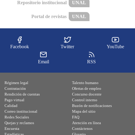
Repositorio institucional
UNAL
Portal de revistas
UNAL
Facebook
Twitter
YouTube
Email
RSS
Régimen legal
Talento humano
Contratación
Ofertas de empleo
Rendición de cuentas
Concurso docente
Pago virtual
Control interno
Calidad
Buzón de notificaciones
Correo institucional
Mapa del sitio
Redes Sociales
FAQ
Quejas y reclamos
Atención en línea
Encuesta
Contáctenos
Estadísticas
Glosario