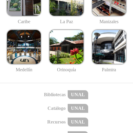
Caribe
La Paz
Manizales
Medellín
Palmira
Orinoquía
Bibliotecas
UNAL
Catálogo
UNAL
Recursos
UNAL