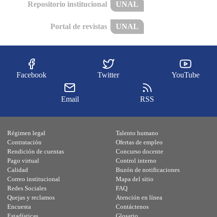
Repositorio institucional
UNAL
Portal de revistas
UNAL
Facebook
Twitter
YouTube
Email
RSS
Régimen legal
Talento humano
Contratación
Ofertas de empleo
Rendición de cuentas
Concurso docente
Pago virtual
Control interno
Calidad
Buzón de notificaciones
Correo institucional
Mapa del sitio
Redes Sociales
FAQ
Quejas y reclamos
Atención en línea
Encuesta
Contáctenos
Estadísticas
Glosario