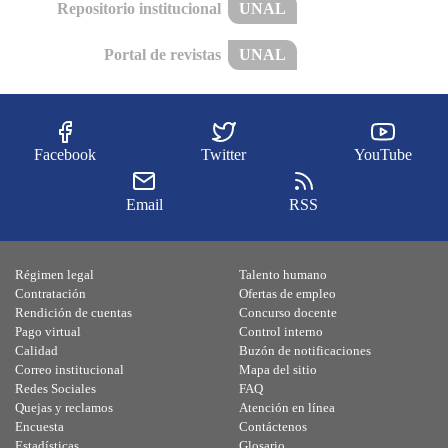
Repositorio institucional
UNAL
Portal de revistas
UNAL
Facebook
Twitter
YouTube
Email
RSS
Régimen legal
Talento humano
Contratación
Ofertas de empleo
Rendición de cuentas
Concurso docente
Pago virtual
Control interno
Calidad
Buzón de notificaciones
Correo institucional
Mapa del sitio
Redes Sociales
FAQ
Quejas y reclamos
Atención en línea
Encuesta
Contáctenos
Estadísticas
Glosario