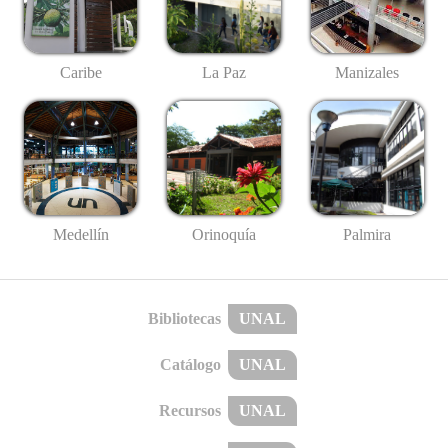
Caribe
La Paz
Manizales
Medellín
Palmira
Orinoquía
Bibliotecas
UNAL
Catálogo
UNAL
Recursos
UNAL