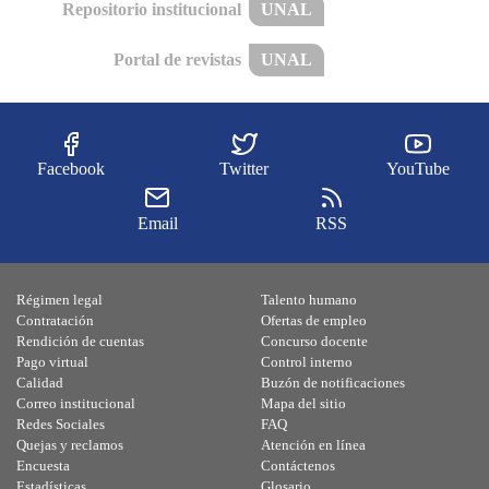
Repositorio institucional
UNAL
Portal de revistas
UNAL
Facebook
Twitter
YouTube
Email
RSS
Régimen legal
Talento humano
Contratación
Ofertas de empleo
Rendición de cuentas
Concurso docente
Pago virtual
Control interno
Calidad
Buzón de notificaciones
Correo institucional
Mapa del sitio
Redes Sociales
FAQ
Quejas y reclamos
Atención en línea
Encuesta
Contáctenos
Estadísticas
Glosario