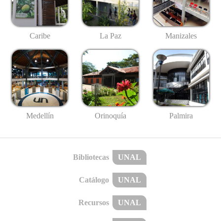
Caribe
La Paz
Manizales
Medellín
Palmira
Orinoquía
Bibliotecas
UNAL
Catálogo
UNAL
Recursos
UNAL