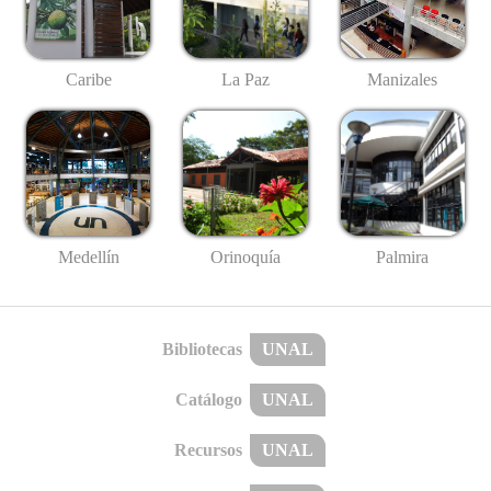
Caribe
La Paz
Manizales
Medellín
Palmira
Orinoquía
Bibliotecas
UNAL
Catálogo
UNAL
Recursos
UNAL