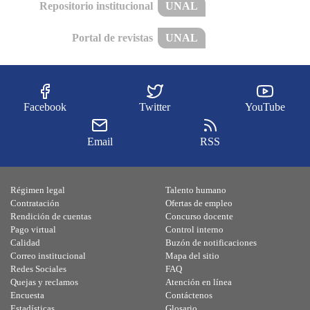
Repositorio institucional
UNAL
Portal de revistas
UNAL
Facebook
Twitter
YouTube
Email
RSS
Régimen legal
Talento humano
Contratación
Ofertas de empleo
Rendición de cuentas
Concurso docente
Pago virtual
Control interno
Calidad
Buzón de notificaciones
Correo institucional
Mapa del sitio
Redes Sociales
FAQ
Quejas y reclamos
Atención en línea
Encuesta
Contáctenos
Estadísticas
Glosario