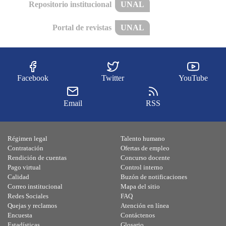
Repositorio institucional
UNAL
Portal de revistas
UNAL
Facebook
Twitter
YouTube
Email
RSS
Régimen legal
Talento humano
Contratación
Ofertas de empleo
Rendición de cuentas
Concurso docente
Pago virtual
Control interno
Calidad
Buzón de notificaciones
Correo institucional
Mapa del sitio
Redes Sociales
FAQ
Quejas y reclamos
Atención en línea
Encuesta
Contáctenos
Estadísticas
Glosario