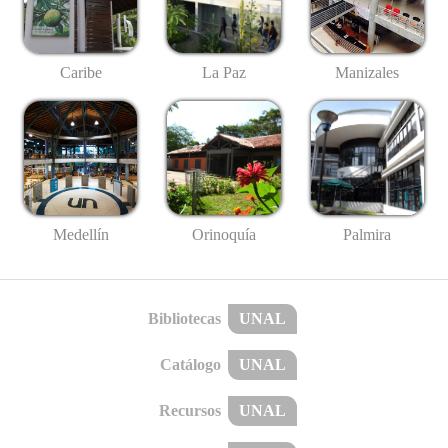
Caribe
La Paz
Manizales
Medellín
Palmira
Orinoquía
Bibliotecas
UNAL
Catálogo
UNAL
Recursos
UNAL