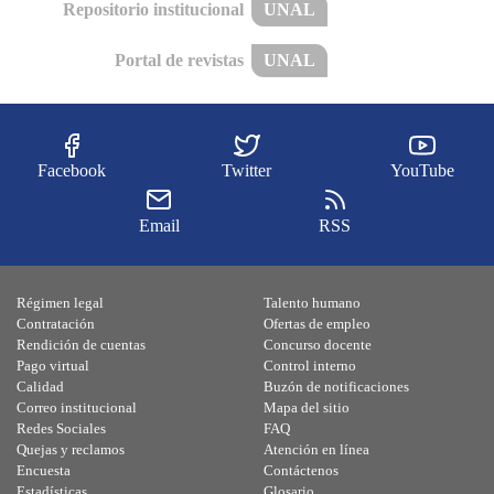
Repositorio institucional
UNAL
Portal de revistas
UNAL
Facebook
Twitter
YouTube
Email
RSS
Régimen legal
Talento humano
Contratación
Ofertas de empleo
Rendición de cuentas
Concurso docente
Pago virtual
Control interno
Calidad
Buzón de notificaciones
Correo institucional
Mapa del sitio
Redes Sociales
FAQ
Quejas y reclamos
Atención en línea
Encuesta
Contáctenos
Estadísticas
Glosario