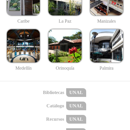
Caribe
La Paz
Manizales
Medellín
Palmira
Orinoquía
Bibliotecas
UNAL
Catálogo
UNAL
Recursos
UNAL