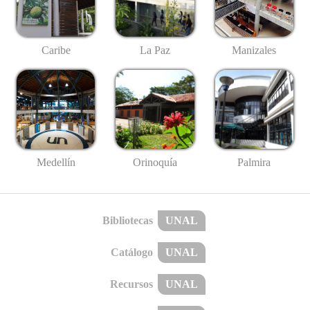
Caribe
La Paz
Manizales
Medellín
Palmira
Orinoquía
Bibliotecas
UNAL
Catálogo
UNAL
Recursos
UNAL