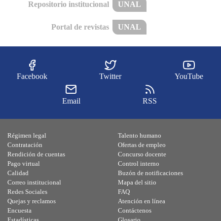
Repositorio institucional
UNAL
Portal de revistas
UNAL
Facebook
Twitter
YouTube
Email
RSS
Régimen legal
Talento humano
Contratación
Ofertas de empleo
Rendición de cuentas
Concurso docente
Pago virtual
Control interno
Calidad
Buzón de notificaciones
Correo institucional
Mapa del sitio
Redes Sociales
FAQ
Quejas y reclamos
Atención en línea
Encuesta
Contáctenos
Estadísticas
Glosario