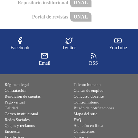
Repositorio institucional
UNAL
Portal de revistas
UNAL
Facebook
Twitter
YouTube
Email
RSS
Régimen legal
Talento humano
Contratación
Ofertas de empleo
Rendición de cuentas
Concurso docente
Pago virtual
Control interno
Calidad
Buzón de notificaciones
Correo institucional
Mapa del sitio
Redes Sociales
FAQ
Quejas y reclamos
Atención en línea
Encuesta
Contáctenos
Estadísticas
Glosario