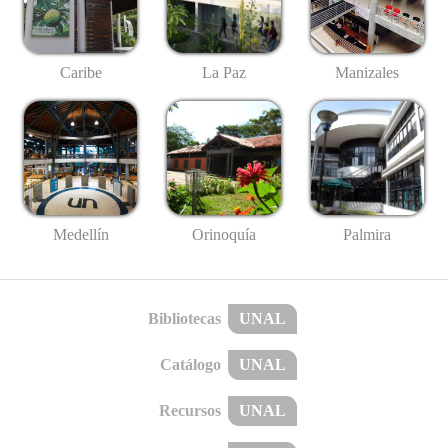
Caribe
La Paz
Manizales
Medellín
Palmira
Orinoquía
Bibliotecas
UNAL
Catálogo
UNAL
Recursos
UNAL