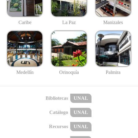
Caribe
La Paz
Manizales
Medellín
Palmira
Orinoquía
Bibliotecas
UNAL
Catálogo
UNAL
Recursos
UNAL