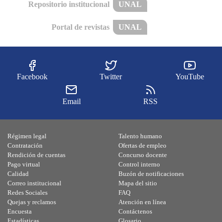
Repositorio institucional
UNAL
Portal de revistas
UNAL
Facebook
Twitter
YouTube
Email
RSS
Régimen legal
Talento humano
Contratación
Ofertas de empleo
Rendición de cuentas
Concurso docente
Pago virtual
Control interno
Calidad
Buzón de notificaciones
Correo institucional
Mapa del sitio
Redes Sociales
FAQ
Quejas y reclamos
Atención en línea
Encuesta
Contáctenos
Estadísticas
Glosario