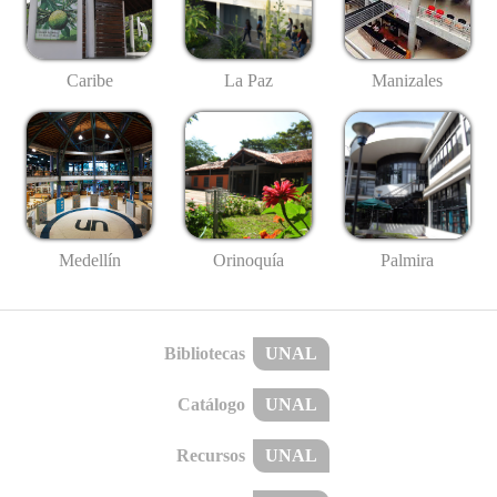
Caribe
La Paz
Manizales
Medellín
Palmira
Orinoquía
Bibliotecas
UNAL
Catálogo
UNAL
Recursos
UNAL