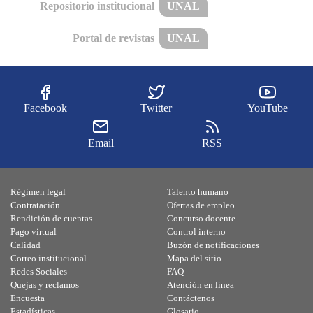
Repositorio institucional
UNAL
Portal de revistas
UNAL
Facebook
Twitter
YouTube
Email
RSS
Régimen legal
Talento humano
Contratación
Ofertas de empleo
Rendición de cuentas
Concurso docente
Pago virtual
Control interno
Calidad
Buzón de notificaciones
Correo institucional
Mapa del sitio
Redes Sociales
FAQ
Quejas y reclamos
Atención en línea
Encuesta
Contáctenos
Estadísticas
Glosario