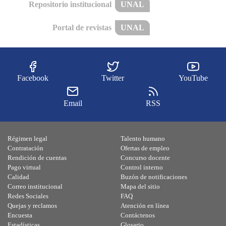
Repositorio institucional
UNAL
Portal de revistas
UNAL
Facebook
Twitter
YouTube
Email
RSS
Régimen legal
Talento humano
Contratación
Ofertas de empleo
Rendición de cuentas
Concurso docente
Pago virtual
Control interno
Calidad
Buzón de notificaciones
Correo institucional
Mapa del sitio
Redes Sociales
FAQ
Quejas y reclamos
Atención en línea
Encuesta
Contáctenos
Estadísticas
Glosario