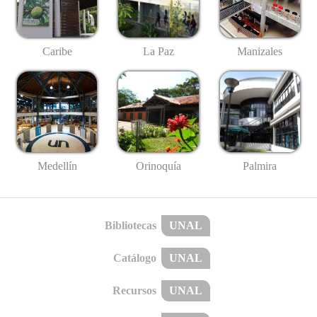
Caribe
La Paz
Manizales
Medellín
Palmira
Orinoquía
Bibliotecas
UNAL
Catálogo
UNAL
Recursos
UNAL