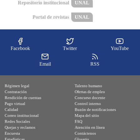
Repositorio institucional
UNAL
Portal de revistas
UNAL
Facebook
Twitter
YouTube
Email
RSS
Régimen legal
Talento humano
Contratación
Ofertas de empleo
Rendición de cuentas
Concurso docente
Pago virtual
Control interno
Calidad
Buzón de notificaciones
Correo institucional
Mapa del sitio
Redes Sociales
FAQ
Quejas y reclamos
Atención en línea
Encuesta
Contáctenos
Estadísticas
Glosario