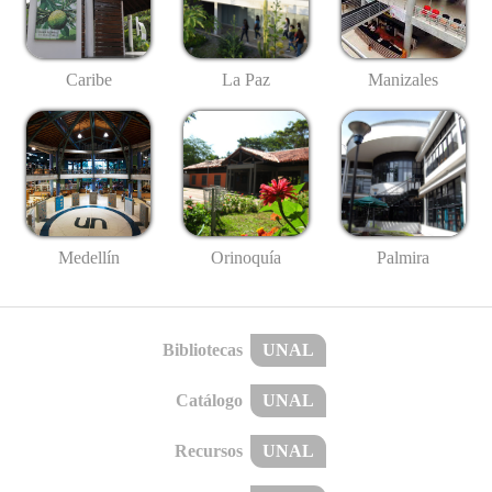
Caribe
La Paz
Manizales
Medellín
Palmira
Orinoquía
Bibliotecas
UNAL
Catálogo
UNAL
Recursos
UNAL